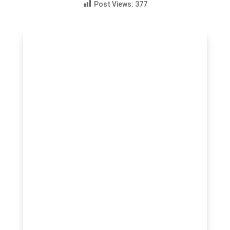
Post Views:
377
Gablibre.com
Comment faire dégonfler le ventre et
l’estomac : Avoir le ventre gonflé est une
sensation désagréable que beaucoup
d’entre nous connaissent. Qu’il s’agisse de
ballonnements